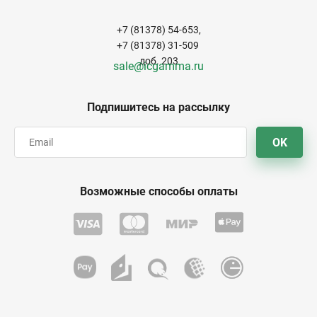
+7 (81378) 54-653,
+7 (81378) 31-509
доб. 203
sale@icgamma.ru
Подпишитесь на рассылку
OK
Возможные способы оплаты