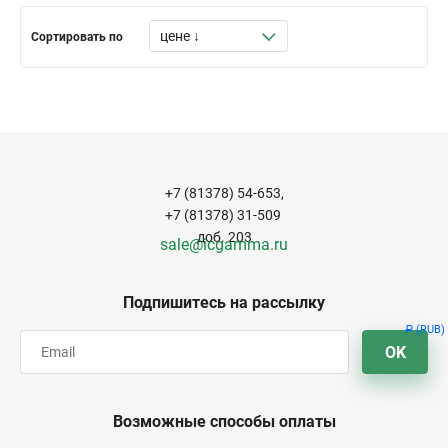
Сортировать по
+7 (81378) 54-653,
+7 (81378) 31-509
доб. 203
sale@icgamma.ru
Подпишитесь на рассылку
(RUB)
Р
OK
Возможные способы оплаты