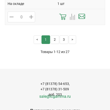
На складе
1 шт
1
2
3
Товары 1-12 из
27
+7 (81378) 54-653,
+7 (81378) 31-509
доб. 203
sale@icgamma.ru