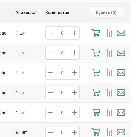
Упаковка
Количество
Купить (
0
)
аде
1 шт
аде
1 шт
аде
1 шт
аде
1 шт
аде
1 шт
60 шт