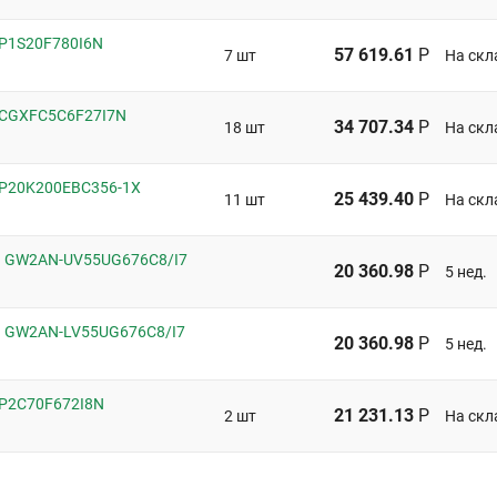
EP1S20F780I6N
57 619.61
Р
7 шт
На скл
 5CGXFC5C6F27I7N
34 707.34
Р
18 шт
На скл
 EP20K200EBC356-1X
25 439.40
Р
11 шт
На скл
n GW2AN-UV55UG676C8/I7
20 360.98
Р
5 нед.
n GW2AN-LV55UG676C8/I7
20 360.98
Р
5 нед.
 EP2C70F672I8N
21 231.13
Р
2 шт
На скл