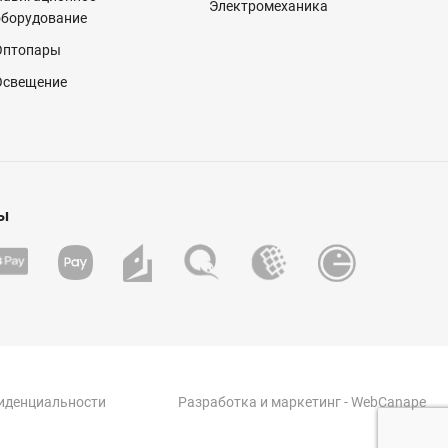
Электромеханика
оборудование
Оптопары
Освещение
ы
иденциальности
Разработка
и
маркетинг
- WebCanape