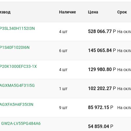
извод
Наличие
Цена
Срок
 EP3SL340H1152I3N
528 066.77
Р
4 шт
На скл
 EP1S40F1020I6N
145 065.84
Р
6 шт
На скл
 EP20K1000EFC33-1X
129 980.80
Р
4 шт
На скл
 5AGXMA5G4F31I5G
102 202.27
Р
1 шт
На скл
 5AGXFA5H4F35I3N
85 972.15
Р
9 шт
На скл
n GW2A-LV55PG484A6
54 859.04
Р