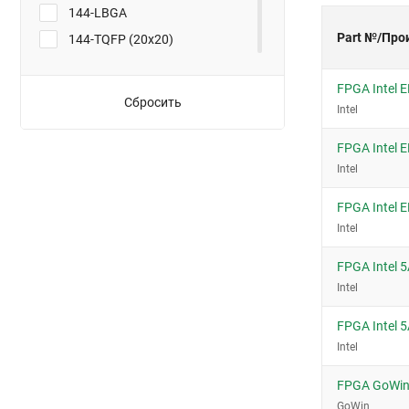
144-LBGA
Part №/Про
144-TQFP (20x20)
16-WLCSP
FPGA Intel
169-FBGA (14x14)
Сбросить
Intel
169-UBGA (11x11)
176-LQFP
FPGA Intel
Intel
196-MBGA (15x15)
208-PQFP (28x28)
FPGA Intel
208-RQFP (28x28)
Intel
240-PQFP (32x32)
FPGA Intel
240-RQFP (32x32)
Intel
256-BGA
FPGA Intel
256-FBGA (17x17)
Intel
256-LBGA
256-PBGA
FPGA GoWi
GoWin