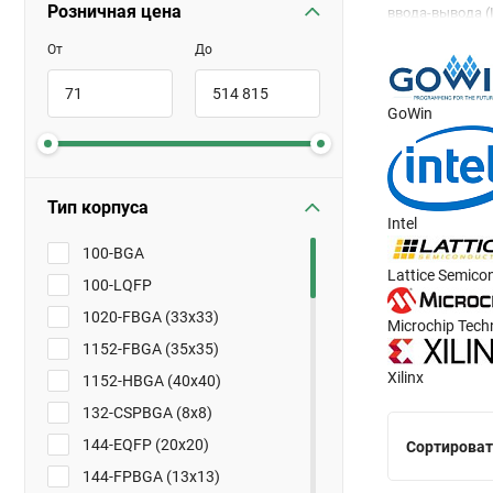
Розничная цена
ввода-вывода (
разработчикам 
От
До
предлагают са
4 млн., а скоро
GoWin
FGPA активно п
автомобильная 
У нас можно куп
Тип корпуса
Intel
Быстро организ
100-BGA
напрямую. Оста
Lattice Semico
100-LQFP
1020-FBGA (33x33)
Microchip Tech
1152-FBGA (35x35)
Xilinx
1152-HBGA (40x40)
132-CSPBGA (8x8)
144-EQFP (20x20)
Сортироват
144-FPBGA (13x13)