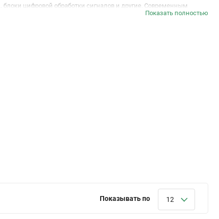
, блоки цифровой обработки сигналов и другие. Современным
Показать полностью
уры, таких как RISC-V, ARM, MIPS и многих других. FPGA
ство доступных логических элементов в ПЛИС уже превысило
соров, цифровая обработка сигналов, промышленное оборудование,
как Intel FPGA, Lattice Semiconductor, Xilinx, GoWin Semiconductor.
есь товар сертифицирован, поставляется от производителя
Показывать по
12