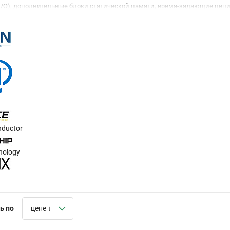
I/O), дополнительные блоки статической памяти, время-задающие цепи
становится доступным интеграция процессорных ядер различной архитект
мую гибкую цифровую систему для решения тех или иных задач. Количе
сти цепей ввода-вывода достигли более 50 Гбит в секунду на одну пару.
рименяются в различных областях, таких как прототипирование процес
электроника, системы аудио-видео обработки и многих других.
ить продукцию практически всех ведущих производителей этого типа FPGA, 
уем доставку в любой регион России, выдаем официальные гарантии. В
вьте заявку на сайте или звоните, чтобы оформить заказ.
nductor
nology
ь по
цене ↓