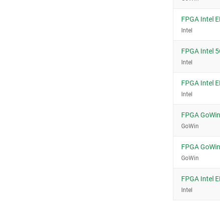
256-UBGA (14x14)
30-WLCSP
FPGA Intel 
32-QFN
Intel
324-CSPBGA (15x15)
FPGA Intel
324-FBGA (19x19)
Intel
324-UBGA (15x15)
FPGA Intel
325-BGA (11x11)
Intel
356-BGA (35x35)
400-BGA
FPGA GoWi
GoWin
400-FBGA (21x21)
42-WLCSP
FPGA GoWi
456-FBGA (23x23)
GoWin
48-QFN
FPGA Intel
484-BGA
Intel
484-FBGA (23x23)
484-FPBGA (23x23)